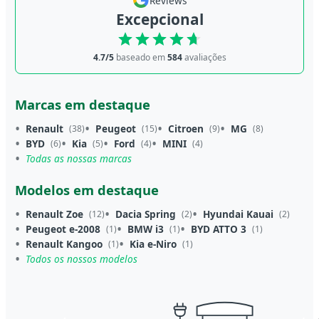
Reviews
Excepcional
4.7/5
baseado em
584
avaliações
Marcas em destaque
Renault
Peugeot
Citroen
MG
(38)
(15)
(9)
(8)
BYD
Kia
Ford
MINI
(6)
(5)
(4)
(4)
Todas as nossas marcas
Modelos em destaque
Renault Zoe
Dacia Spring
Hyundai Kauai
(12)
(2)
(2)
Peugeot e-2008
BMW i3
BYD ATTO 3
(1)
(1)
(1)
Renault Kangoo
Kia e-Niro
(1)
(1)
Todos os nossos modelos