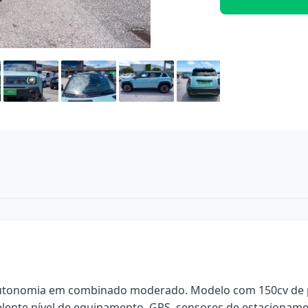
autonomia em combinado moderado. Modelo com 150cv de pot
celente nível de equipamento, GPS, sensores de estacioname