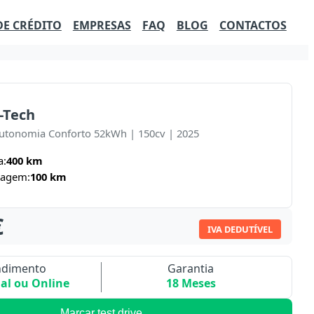
DE CRÉDITO
EMPRESAS
FAQ
BLOG
CONTACTOS
-Tech
Autonomia Conforto 52kWh | 150cv | 2025
a:
400 km
ragem:
100 km
€
IVA DEDUTÍVEL
ndimento
Garantia
ial ou Online
18 Meses
Marcar test drive