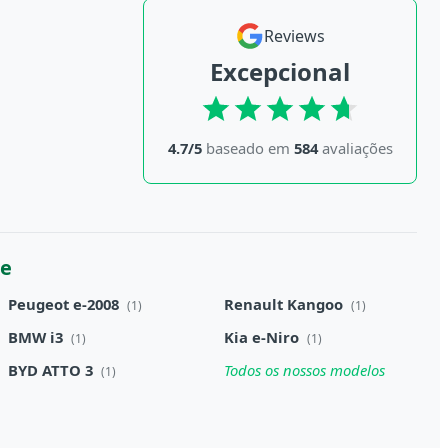
Reviews
Excepcional
4.7/5
baseado em
584
avaliações
ue
Peugeot e-2008
Renault Kangoo
(1)
(1)
BMW i3
Kia e-Niro
(1)
(1)
BYD ATTO 3
Todos os nossos modelos
(1)