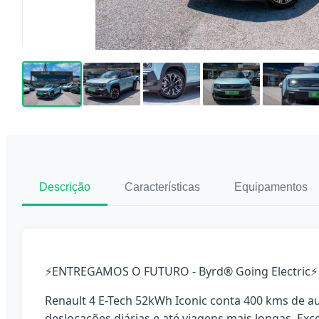
❮
❯
Descrição
Características
Equipamentos
⚡ENTREGAMOS O FUTURO - Byrd® Going Electric⚡
Renault 4 E-Tech 52kWh Iconic conta 400 kms de 
deslocações diárias e até viagens mais longas. Ex