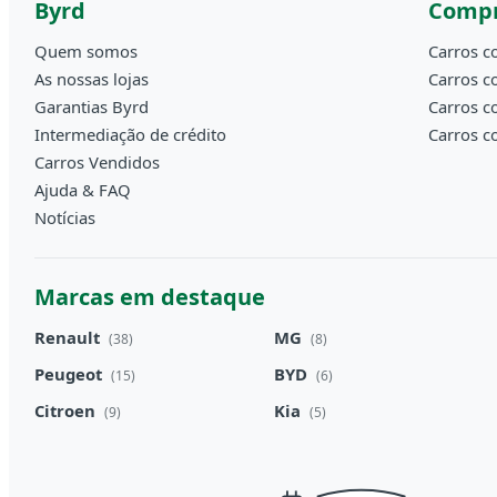
Byrd
Compr
Quem somos
Carros c
As nossas lojas
Carros c
Garantias Byrd
Carros c
Intermediação de crédito
Carros c
Carros Vendidos
Ajuda & FAQ
Notícias
Marcas em destaque
Renault
MG
(38)
(8)
Peugeot
BYD
(15)
(6)
Citroen
Kia
(9)
(5)