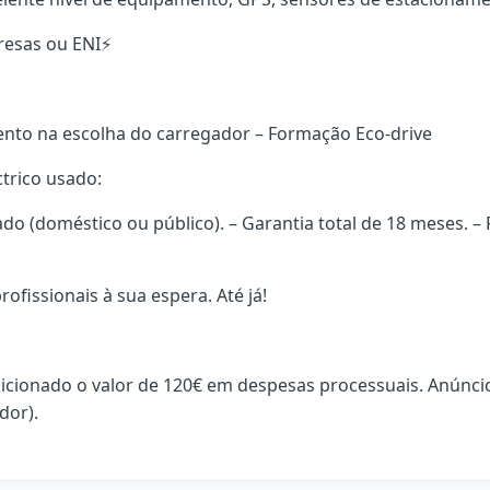
resas ou ENI⚡
ento na escolha do carregador – Formação Eco-drive
trico usado:
o (doméstico ou público). – Garantia total de 18 meses. –
ofissionais à sua espera. Até já!
adicionado o valor de 120€ em despesas processuais. Anúnci
dor).