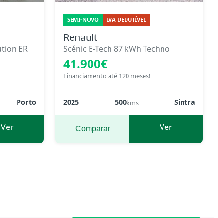
SEMI-NOVO
IVA DEDUTÍVEL
Renault
tion ER
Scénic E-Tech 87 kWh Techno
41.900€
Financiamento até 120 meses!
Porto
2025
500
Sintra
kms
Ver
Ver
Comparar