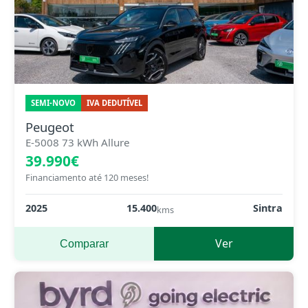
SEMI-NOVO
IVA DEDUTÍVEL
Peugeot
E-5008 73 kWh Allure
39.990€
Financiamento até 120 meses!
2025
15.400
Sintra
kms
Ver
Comparar