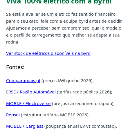
Viva 100% elétrico com a byrd!
Se está a avaliar se um elétrico faz sentido financeiro
para o seu caso, fale com a equipa byrd antes de decidir.
Ajudamos a perceber, sem compromisso, qual o modelo
e o perfil de carregamento que melhor se adapta à sua
rotina.
Ver stock de elétricos disponíveis na byrd
Fontes:
Comparamais.pt
(preços kWh junho 2026);
E
RSE / Razão Automóvel
(tarifas rede pública 2026);
MOBI.E / Electroverse
(preços carregamento rápido);
Repsol
(estrutura tarifária MOBI.E 2026);
MOBI.E / Carglass
(poupança anual EV vs combustão).